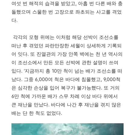
여섯 번 해적의 습격을 받았고
,
아홉 번 다른 배와 충
돌했으며 스물한 번 고장으로 좌초되는 사고를 격었
다
.
각각의 모형 위에는 이처럼 해당 선박이 조선소를
떠난 후 겪었던 파란만장한 세월이 상세하게 기록되
어 잇다
.
또 진열관의 가장 안쪽 벽에는 천 년 역사의
이 조선소에서 만든 모든 선박에 관한 설명이 쓰여
있다
. ‘
지금까지 총
10
만 척이 넘는 배가 조선소를 떠
났다
. 그중
6,000여 척은 바다에 침몰했고
, 9,000
척
은 심각한 손상을 입어 복구가 불가능했다
.
또 거의
6
만 척에 가까운 배가 스무 차례 이상 바다 위에서
큰 재난을 만났다
.
바다에 나간 후 재난을 겪지 않은
배는 단 한 척도 없었다
.