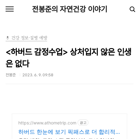
본문 바로가기
전봉준의 자연건강 이야기
💊 건강 정보·질병 예방
<하버드 감정수업> 상처입지 않은 인생
은 없다
전봉준
2023. 6. 9. 09:58
https://www.athometrip.com
광고
하버드 한눈에 보기 픽패스로 더 합리적