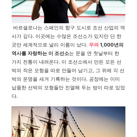
바르셀로나는 스페인의 항구 도시로 조선 산업의 역
사가 깊다
.
이곳에는 수많은 조선소가 있지만 단 한
곳만 세계적으로 널리 이름이 났다
.
무려
1,000
년의
역사를 자랑하는 이 조선소
는 문을 연 첫날부터 한
가지 전통이 내려온다
.
이 조선소에서 만든 모든 선
박의 작은 모형을 따로 만들어 남기고
,
그 위에 각 선
박의 운명을 새겨 기록하는 것이다
.
공장에는 이미
납품한 선박의 모형들만 진열해 두는 방이 따로 있었
다
.