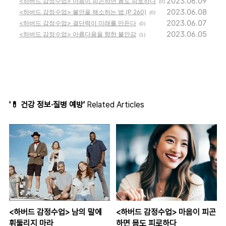
2023.06.09
<하버드 감정수업> 마음이 피곤하면 몸도 피로하다
(0)
2023.06.08
<하버드 감정수업> 불안을 해소하는 법 (P 260)
(0)
2023.06.07
<하버드 감정수업> 결단력이 미래를 만든다
(0)
2023.06.05
<하버드 감정수업> 아름다움을 향한 불안감
(1)
'💊 건강 정보·질병 예방'
Related Articles
<하버드 감정수업> 남의 말에
<하버드 감정수업> 마음이 피곤
휘둘리지 마라
하면 몸도 피로하다