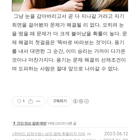
그냥 눈을 감아버리고서 곧 다 지나갈 거라고 자기
최면을 걸어봤자 문제가 해결될 리 없다
.
오히려 눈
을 떴을 때 문제가 더 크게 불어났을 확률이 높다
.
문
제 해결의 첫걸음은
‘
똑바로 바라보는 것
’
이다
.
용기
를 내서 대면한 그 순간
,
이미 승리는 가까이 다가온
것이나 마찬가지다
.
용기는 문제 해결의 선제조건이
며 도피하는 사람은 절대 앞으로 나아갈 수 없다
.
1
구독하기
'
💊 건강 정보·질병 예방
' 카테고리의 다른 글
2023.06.12
<하버드 감정수업> 남의 말에 휘둘리지 마라
(0)