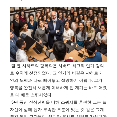
탈 벤 샤하르의 행복학은 하버드 최고의 인기 강의
로 수차례 선정되었다
.
그 인기의 비결은 샤하르 개
인의 노력과 따로 떼어놓고 설명하기 어렵다
.
그가
행복을 완전히 새롭게 이해하게 된 계기는 바로 어렸
을 대 배운 스쿼시였다
.
5년 동안 전심전력을 다해 스쿼시를 훈련한 그는 늘
자신이 삶에 뭔가 부족한 부분이 있는 것 같은 그게
뭔지 몰라 답답했다
.
하지만 육체든 심리든 강하기만