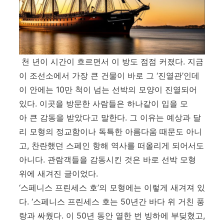
천 년이 시간이 흐르면서 이 방도 점점 커졌다
.
지금
이 조선소에서 가장 큰 건물이 바로 그
‘
진열관
’
인데
이 안에는
10
만 척이 넘는 선박의 모양이 진열되어
있다
. 이곳을
방문한 사람들은 하나같이 입을 모
아 큰 감동을 받았다고 말한다
.
그 이유는 예상과 달
리 모형의 정교함이나 독특한 아름다움 때문도 아니
고
,
찬란했던 스페인 항해 역사를 떠올리게 되어서도
아니다
.
관람객들을 감동시킨 것은 바로 선박 모형
위에 새겨진 글이었다
.
‘
스페니스 프린세스 호
’
의 모형에는 이렇게 새겨져 있
다
. ‘
스페니스 프린세스 호는
50
년간 바다 위 거친 풍
랑과 싸웠다
.
이
50
년 동안 열한 번 빙하에 부딪혔고
,