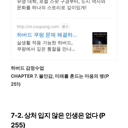
으로
유명 대학, 로컬 스팟 구경부터, 도시 역사와
문화를 하나의 스토리로 깊이있게!
http://m.coupang.com
광고
하버드 쿠팡 문제 해결하
는 지혜 발견
실생활 적용 가능한 하버드,
쿠팡에서 깊은 통찰을 만나세
요.
하버드 감정수업
CHAPTER 7.
불안감
,
미래를 흔드는 마음의 병
(P
251)
7-2. 상처 입지
않은 인생은 없다
(P
255)