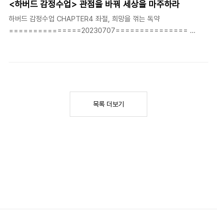
<하버드 감정수업> 관점을 바꿔 세상을 마주하라
를 맹신하기보다 자신을 더 믿어야 한다. 그래야만 속박을 벗어나 새
하버드 감정수업 CHAPTER4 좌절, 희망을 꺾는 독약
로운 돌파구를 찾고 오직 자신만의 길을 걸어갈 수 있다. 1938년 9
===============20230707=============== 4-
월 21일, 엄청난 규모의 허리케인이 미국 동부 해안을 덮쳤다. 미국
5. 관점을 바꿔 세상을 마주하라 (P 153) 삶은 불공정한 경쟁이다.
의 유명한 역사학자 월리엄 맨체스터는 저서 에 이때의 상황을 설명
거기에 익숙해지고 받아들이는 수박에 없다." 빌 게이츠의 말이다.
했다. 오후 2시 30분. 잔잔..
정보기술 기업의 대명사 마이크로소프트를 창업하고 커다란 성공을
거둔 그가 세상의 불공평을 겨냥해 볼멘소리를 하다니 아이러니하지
않은가? 한 때 그가 몸담았던 하버드도 이 문제에 대해 '세상은 원래
불공평한 곳이며. 삶의 본질이 곧 불공평이다'리는 다소 허무한 대답
목록 더보기
을 내놓았다. 이러한 불공평은 개인의 거의 모든 발전 단계마다 아주
촘촘하게 분포되어 있으며 시간이 흐르고 사회적 지위가 올라갈수록
더 명확해진다. 이 현실을 정확히 인식하지 못하..