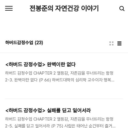
본문 바로가기
전봉준의 자연건강 이야기
하버드감정수업
(23)
<하버드 감정수업> 완벽이란 없다
하버드 감정수업 CHAPTER 2 열등감, 자존감을 무너뜨리는 함정
2-3. 완벽이란 없다 (P 66) 하버드대학의 심리학 교수이자 행복학
특강으로 유명한 탈 벤 사하르는 사람들이 말로는 행복한 삶을 원한
다면서 실제로는 '완벽한 삶'을 추구한다고 말했다. 그리고 이것이 바
로 그들이 행복하지 않은 이유라고 지적했다. 완벽주의자들은 인생
길이 곧게 쭉 뻗어 걸림돌 하나 없이 평탄하기를 기대하기 때문에 실
<하버드 감정수업> 실패를 딛고 일어서라
패와 좌절을 만날까 봐 걱정이 태산이다. 이처럼 가혹할 정도로 욕심
하버드 감정수업 CHAPTER 2 열등감, 자존감을 무너뜨리는 함정
을 부리니 인생의 여정 내내 가슴이 무겁고, 즐거움을 느낄 새가 있
2-5. 실패를 딛고 일어서라 (P 75) 사람은 태어난 순간부터 즐거움