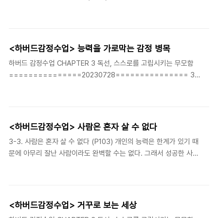
을 리 없다. "이 숲에서 가장 완벽한 나뭇잎을 찾아야 해!" 늘 아름답
을 얻을 수 있는 방법을 꾸준히 습득하는 반면, 실패와 좌절을 피하
고 완벽한 무언가를 추구하는 사람들은 기본적으로 이런 마음가짐으
는 방법은 배우지 못한다. 삶의 시나리오에서 실패와 좌절은 당연히
로 산다. 최상의 아름다움, 단 하나의 흠조차..
등장하는 장면이다. 시간이 흐르면서 우리는 실패와 좌절, 고난과 역
경을 피할 수 없으며 나뿐 아니라 누구나 겪는 일이란 걸 알게 된다.
<하버드감정수업> 능력을 가로막는 감정 병목
그렇다면 방법은 단 하나, 용감하게 맞서고 문제를 해결해서 실패로
하버드 감정수업 CHAPTER 3 독선, 스스로를 고립시키는 무모함
부터 다시 새롭게 출발하는 것뿐이다. 한 소년이 평범한 가정의 외아
===============20230728=============== 3-
들로 태어나 부모의 사랑을 듬뿍 받으며 성장했다. 좋은 목소리를 타
2. 능력을 가로막는 감정 병목 (P 98) 꿈을 위해 열정과 노력을 아끼
고난 그는 아나운서를 꿈꿨고, 대학졸업 후에 순조롭게 방송국에 입
지 않는 사람의 발목을 잡는 존재가 뭐라고 생각하는가? 경쟁자? 타
사했다. 수입도 많고, 전망도 좋은 일 자리..
고난 환경? 불합리한 사회구조? 모두 아니다. 그들을 가장 난처하게
만드는 건 바로 '감정 병목'이다. 감정병목이란 이는 소위 '멘탈이 약
<하버드감정수업> 사람은 혼자 살 수 없다
한' 사람에게만 해당되지 않으며 열등감이라고는 전혀 없을 것 같은
3-3. 사람은 혼자 살 수 없다 (P103) 개인의 능력은 한계가 있기 때
자신만만한 사람도 종종 겪는 현상이다. 이런 경험을 하지 않으려면
문에 아무리 잘난 사람이라도 완벽할 수는 없다. 그래서 성공한 사람
평소에 꾸준히 마음을 강하게 다져 놓아 웬만한 일에는 끄떡없는 건
들은 대부분 타인의 지혜를 빌려 문제를 해결하는 데 탁월하다. 하버
강한 심리를 준비해 두어야 한다. 이 작업이 선행되지 않으면 능력이
드는 학생들에게 전공 지식뿐 아니라, 지인을 활용하고 그들의 지혜
좋은 사람이라도 어느 순간 맥..
를 빌려 최대한 유리하게 쓰는 법을 전수한다. 스웨덴에 본사를 둔
스칸디나비아 항공의 목표는 지연이나 대기 없는 정시비행 분야에서
<하버드감정수업> 거꾸로 보는 세상
유럽 1위 항공사가 되는 것이었다. 하지만 어디서부터 어떻게 문제를